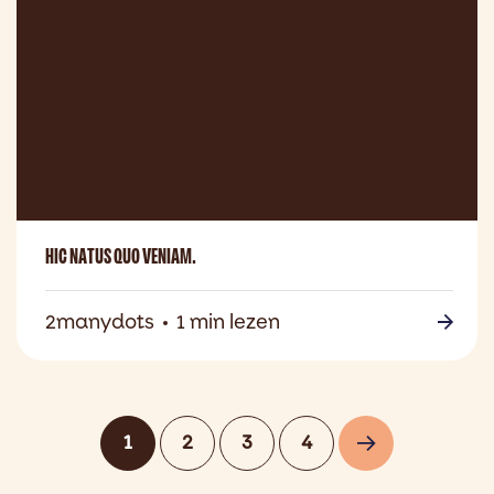
HIC NATUS QUO VENIAM.
2manydots
1 min lezen
1
2
3
4