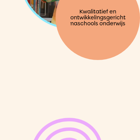
Kwalitatief en
ontwikkelingsgericht
naschools onderwijs