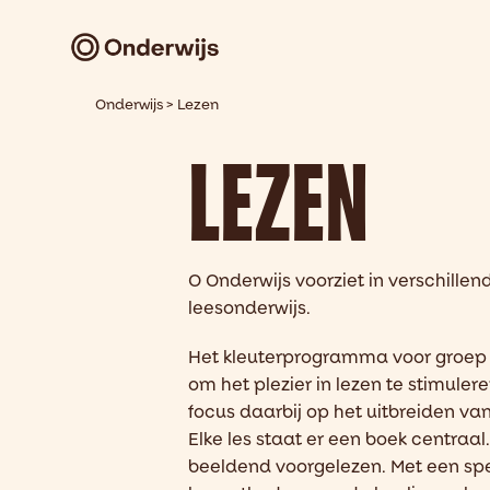
Onderwijs
>
Lezen
LEZEN
O Onderwijs voorziet in
verschillen
leesonderwijs.
Het kleuterprogramma
voor groep 
om
het plezier in lezen
te stimuler
focus
daarbij
op
het uitbreiden va
Elke les staat er een boek centraal
beeldend voorgelezen. Met een sp