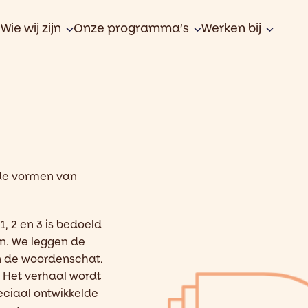
Wie wij zijn
Onze programma’s
Werken bij
de vormen van
1, 2
en
3 is bedoeld
en
.
We leggen
de
n de
woordenschat.
. Het verhaal wordt
eciaal ontwikkelde