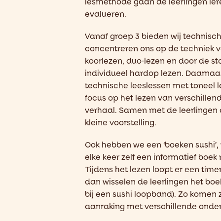
lesmethode gaan de leerlingen ler
evalueren.
Vanaf groep 3 bieden wij technisch
concentreren ons op de techniek v
koorlezen, du
o-
lezen en
door
de st
individueel
hardop lezen. Daarnaas
technische leeslessen met toneel 
focus op het lezen van verschillend
verhaal
.
Samen met de leerlingen
kleine voorstelling.
Ook hebben we een ‘boeken sushi’, 
elke keer zelf een informatief boek
Tijdens het lezen loopt er een tim
dan wisselen de leerlingen het boek
bij een sushi loopband). Zo komen z
aanraking met verschillende onde