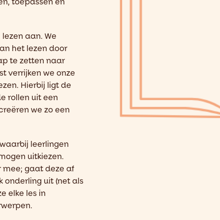
en, toepassen en
 lezen aan. W
e
an het lezen door
ap te zetten naar
t verrijken we onze
lezen
.
H
ierbij
ligt de
e rollen uit een
creëren we
zo
een
waarbij leerlingen
 mogen uitkiezen.
er mee; gaat deze af
 onderling uit (net als
e elke les in
rwerpen.