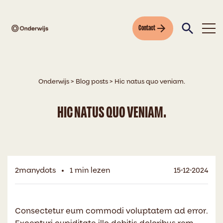
Contact
Onderwijs
>
Blog posts
>
Hic natus quo veniam.
HIC NATUS QUO VENIAM.
2manydots
1 min lezen
15-12-2024
Consectetur eum commodi voluptatem ad error.