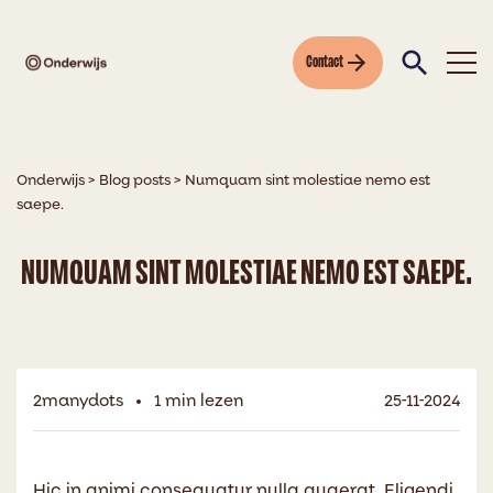
Contact
Onderwijs
>
Blog posts
>
Numquam sint molestiae nemo est
saepe.
NUMQUAM SINT MOLESTIAE NEMO EST SAEPE.
2manydots
1 min lezen
25-11-2024
Hic in animi consequatur nulla quaerat. Eligendi