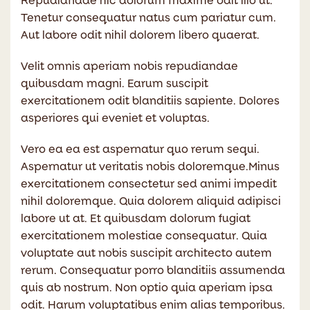
Repudiandae hic dolorum maxime odit illo ut.
Tenetur consequatur natus cum pariatur cum.
Aut labore odit nihil dolorem libero quaerat.
Velit omnis aperiam nobis repudiandae
quibusdam magni. Earum suscipit
exercitationem odit blanditiis sapiente. Dolores
asperiores qui eveniet et voluptas.
Vero ea ea est aspernatur quo rerum sequi.
Aspernatur ut veritatis nobis doloremque.Minus
exercitationem consectetur sed animi impedit
nihil doloremque. Quia dolorem aliquid adipisci
labore ut at. Et quibusdam dolorum fugiat
exercitationem molestiae consequatur. Quia
voluptate aut nobis suscipit architecto autem
rerum. Consequatur porro blanditiis assumenda
quis ab nostrum. Non optio quia aperiam ipsa
odit. Harum voluptatibus enim alias temporibus.