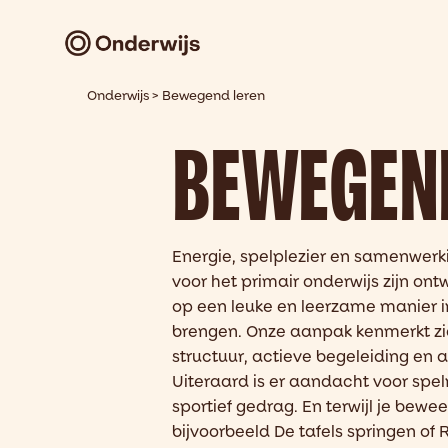
Onderwijs
>
Bewegend leren
BEWEGEND
E
nergie, spelplezier en samenwerk
voor het primair onderwijs zijn on
op een leuke en leerzame manier i
brengen.
Onze aanpak kenmerkt zi
structuur, actieve begeleiding en a
Uiteraard is er
aandacht voor spelr
sportief gedrag.
En t
erwijl je bewe
bijvoorbeeld De tafels springen of 