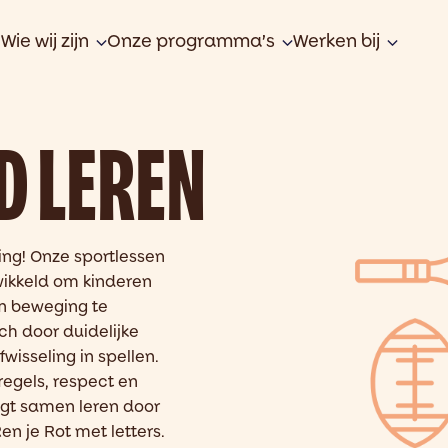
Wie wij zijn
Onze programma’s
Werken bij
 LEREN
ing
!
Onze sportlessen
twikkeld om kinderen
n beweging te
ch door
duidelijke
fwisseling in spellen
.
egels, respect en
egt samen leren door
Ren je
Rot met letters.