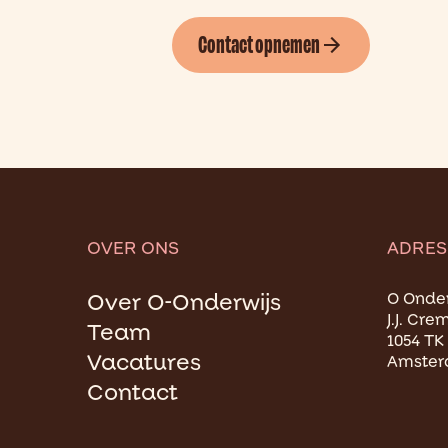
Contact opnemen
OVER ONS
ADRES
Over O-Onderwijs
O Onder
J.J. Cre
Team
1054 TK
Vacatures
Amste
Contact