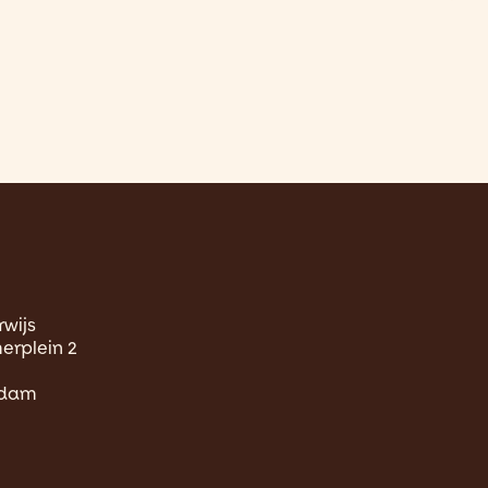
wijs
merplein 2
rdam